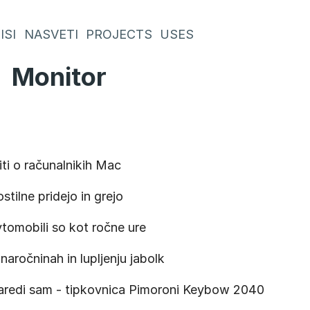
ISI
NASVETI
PROJECTS
USES
Monitor
:
ti o računalnikih Mac
stilne pridejo in grejo
tomobili so kot ročne ure
naročninah in lupljenju jabolk
aredi sam - tipkovnica Pimoroni Keybow 2040