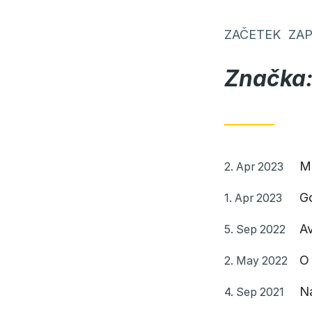
Skoči
na
ZAČETEK
ZAP
vsebino
Značka
Objavljeno
Mi
2. Apr 2023
Objavljeno
Go
1. Apr 2023
Objavljeno
Av
5. Sep 2022
Objavljeno
O 
2. May 2022
Objavljeno
N
4. Sep 2021