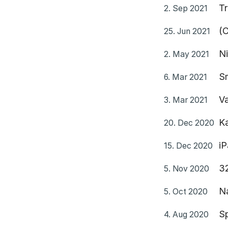
Objavljeno
Tr
2. Sep 2021
Objavljeno
(C
25. Jun 2021
Objavljeno
Ni
2. May 2021
Objavljeno
S
6. Mar 2021
Objavljeno
Va
3. Mar 2021
Objavljeno
Ka
20. Dec 2020
Objavljeno
iP
15. Dec 2020
Objavljeno
32
5. Nov 2020
Objavljeno
Na
5. Oct 2020
Objavljeno
Sp
4. Aug 2020