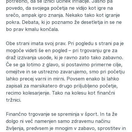
potrebno, da se izniči učinek inflacije. Jasno pa
povedo, da svojega početja ne vidijo kot igre na
srečo, ampak igro znanja. Nekako tako kot igranje
pokra. Debata, ki jo poznamo že desetletja in se ne
bo prav kmalu končala.
Obe strani imata svoj prav. Pri pogledu s strani pa je
mogoče videti še en pogled – pri trgovanju gre za
draž izzivanja usode, ki je ravno zato tako zabavno.
Če se ga lotimo z glavo, si postavimo primerne cilje,
omejitve in se ustrezno zavarujemo, smo pri početju
lahko precej varni in mirni. Povsem enako bi lahko
zapisali za marsikatero drugo priljubljeno početje,
recimo kolesarjenje. Tako na kolesu kot finančni
tržnici.
Finančno trgovanje se spreminja v šport. In ta že
dolgo ni več namenjen samo zdravemu načinu
življenja, predvsem je mnogim v zabavo, sprostitev in