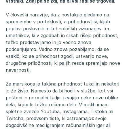
vrstniki. Zdaj pa se zdi, da bi vsi radi še trgovali.
V človeški naravi je, da z nostalgijo gledamo na
spremembe v preteklosti, a prihodnost si, kljub
poplavi poslovnih in tehnoloških vizionarjev ter
umetnikov, ki v zgodbah in slikah rišejo prihodnost,
težko predstavljamo in jo vedno znova
podcenjujemo. Vedno znova pozabljamo, da se
vsakič, ko se prihodnost zgodi, ustvarijo nove,
drugačne priložnosti, ki pa jih resda spremljajo nove
nevarnosti.
Za marsikoga je takšna prihodnost tukaj in nekateri
jo že živijo. Namesto da bi hodili v službe, kot vsi
pošteni in normalni ljudje, izvajajo neke nove oblike
dela, ki jim le težko rečemo delo. V mislih imam
spletne zvezde Youtuba, Instagrama, Tiktoka ali
Twitcha, predvsem tiste, ki »streamajo« svoje
dogodivščine med igranjem računalniških iger ali