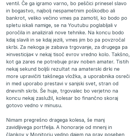
ventil. Če ga igramo varno, bo peščici prinesel slavo
in bogastvo, najbolj nespametnim poškodbo ali
bankrot, veliko večino vmes pa zamotil, ko bodo po
spletu iskali namige, se na Youtubu poglabljali v
poročila in analizirali nove tehnike. Na koncu bodo
kdaj slavili in se kdaj jezili, vmes jim bo pa povzročal
skrbi. Za nekoga je zabava trgovanje, za drugega pa
»investicija« v nekaj tisoč evrov vredno kolo. Takšno,
kot ga zares ne potrebuje prav noben amater. Tistih
nekaj sekund boljši rezultat na amaterski dirki ne
more upravičiti takšnega vložka, a uporabnika osreči
in med uporabo prestavi v sanjski svet, stran od
dnevnih skrbi. Še huje, trgovalec bo verjetno na
koncu nekaj zaslužil, kolesar bo finančno skoraj
gotovo vedno v minusu.
Nimam pregrešno dragega kolesa, še manj
zavidljivega portfelja. A honorarje od mnenj in
člankov v Monitorju vedno dajem na prav poseben