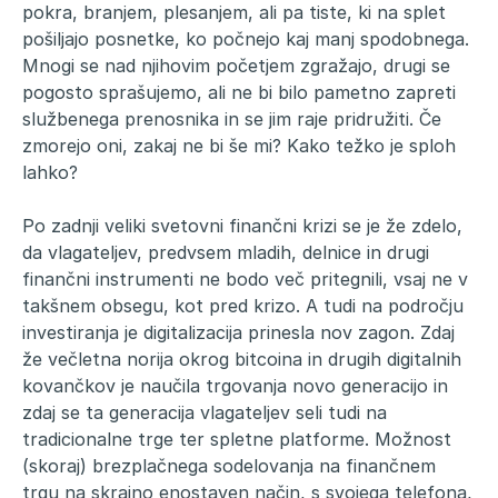
pokra, branjem, plesanjem, ali pa tiste, ki na splet
pošiljajo posnetke, ko počnejo kaj manj spodobnega.
Mnogi se nad njihovim početjem zgražajo, drugi se
pogosto sprašujemo, ali ne bi bilo pametno zapreti
službenega prenosnika in se jim raje pridružiti. Če
zmorejo oni, zakaj ne bi še mi? Kako težko je sploh
lahko?
Po zadnji veliki svetovni finančni krizi se je že zdelo,
da vlagateljev, predvsem mladih, delnice in drugi
finančni instrumenti ne bodo več pritegnili, vsaj ne v
takšnem obsegu, kot pred krizo. A tudi na področju
investiranja je digitalizacija prinesla nov zagon. Zdaj
že večletna norija okrog bitcoina in drugih digitalnih
kovančkov je naučila trgovanja novo generacijo in
zdaj se ta generacija vlagateljev seli tudi na
tradicionalne trge ter spletne platforme. Možnost
(skoraj) brezplačnega sodelovanja na finančnem
trgu na skrajno enostaven način, s svojega telefona,