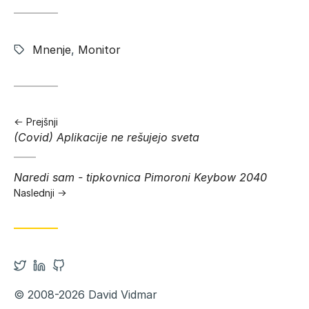
Znački:
Mnenje
,
Monitor
Prejšnji
Prejšnja
(Covid) Aplikacije ne rešujejo sveta
objava:
Naslednja
Naredi sam - tipkovnica Pimoroni Keybow 2040
objava:
Naslednji
Odpri
Odpri
Odpri
Twitter
Linkedin
Github
© 2008-2026 David Vidmar
v
v
v