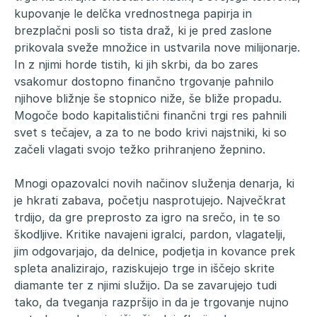
kupovanje le delčka vrednostnega papirja in
brezplačni posli so tista draž, ki je pred zaslone
prikovala sveže množice in ustvarila nove milijonarje.
In z njimi horde tistih, ki jih skrbi, da bo zares
vsakomur dostopno finančno trgovanje pahnilo
njihove bližnje še stopnico niže, še bliže propadu.
Mogoče bodo kapitalistični finančni trgi res pahnili
svet s tečajev, a za to ne bodo krivi najstniki, ki so
začeli vlagati svojo težko prihranjeno žepnino.
Mnogi opazovalci novih načinov služenja denarja, ki
je hkrati zabava, početju nasprotujejo. Največkrat
trdijo, da gre preprosto za igro na srečo, in te so
škodljive. Kritike navajeni igralci, pardon, vlagatelji,
jim odgovarjajo, da delnice, podjetja in kovance prek
spleta analizirajo, raziskujejo trge in iščejo skrite
diamante ter z njimi služijo. Da se zavarujejo tudi
tako, da tveganja razpršijo in da je trgovanje nujno