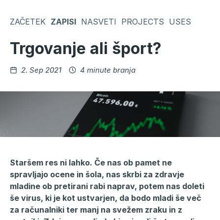
Skoči
na
ZAČETEK
ZAPISI
NASVETI
PROJECTS
USES
vsebino
Trgovanje ali šport?
Objavljeno
2. Sep 2021
4 minute branja
Staršem res ni lahko. Če nas ob pamet ne
spravljajo ocene in šola, nas skrbi za zdravje
mladine ob pretirani rabi naprav, potem nas doleti
še virus, ki je kot ustvarjen, da bodo mladi še več
za računalniki ter manj na svežem zraku in z