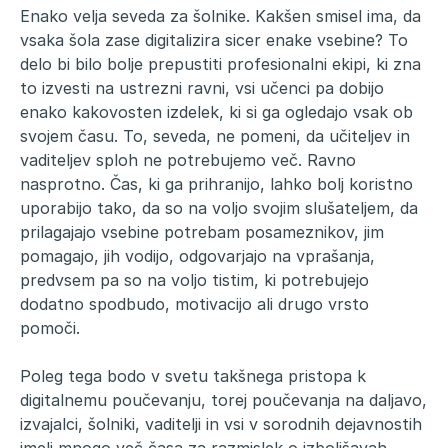
Enako velja seveda za šolnike. Kakšen smisel ima, da
vsaka šola zase digitalizira sicer enake vsebine? To
delo bi bilo bolje prepustiti profesionalni ekipi, ki zna
to izvesti na ustrezni ravni, vsi učenci pa dobijo
enako kakovosten izdelek, ki si ga ogledajo vsak ob
svojem času. To, seveda, ne pomeni, da učiteljev in
vaditeljev sploh ne potrebujemo več. Ravno
nasprotno. Čas, ki ga prihranijo, lahko bolj koristno
uporabijo tako, da so na voljo svojim slušateljem, da
prilagajajo vsebine potrebam posameznikov, jim
pomagajo, jih vodijo, odgovarjajo na vprašanja,
predvsem pa so na voljo tistim, ki potrebujejo
dodatno spodbudo, motivacijo ali drugo vrsto
pomoči.
Poleg tega bodo v svetu takšnega pristopa k
digitalnemu poučevanju, torej poučevanja na daljavo,
izvajalci, šolniki, vaditelji in vsi v sorodnih dejavnostih