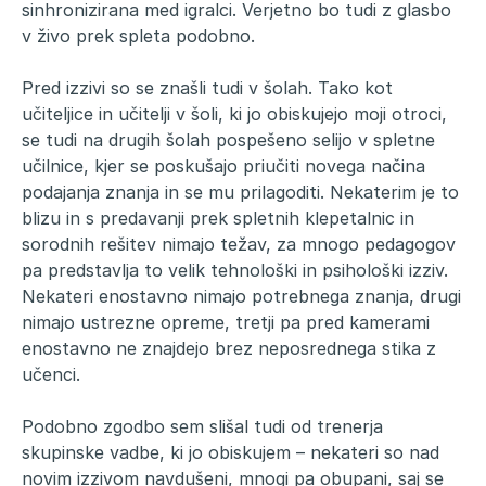
sinhronizirana med igralci. Verjetno bo tudi z glasbo
v živo prek spleta podobno.
Pred izzivi so se znašli tudi v šolah. Tako kot
učiteljice in učitelji v šoli, ki jo obiskujejo moji otroci,
se tudi na drugih šolah pospešeno selijo v spletne
učilnice, kjer se poskušajo priučiti novega načina
podajanja znanja in se mu prilagoditi. Nekaterim je to
blizu in s predavanji prek spletnih klepetalnic in
sorodnih rešitev nimajo težav, za mnogo pedagogov
pa predstavlja to velik tehnološki in psihološki izziv.
Nekateri enostavno nimajo potrebnega znanja, drugi
nimajo ustrezne opreme, tretji pa pred kamerami
enostavno ne znajdejo brez neposrednega stika z
učenci.
Podobno zgodbo sem slišal tudi od trenerja
skupinske vadbe, ki jo obiskujem – nekateri so nad
novim izzivom navdušeni, mnogi pa obupani, saj se