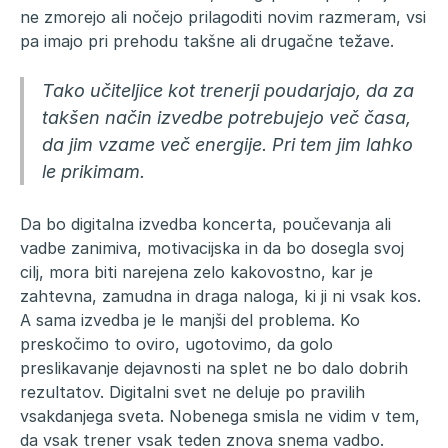
ne zmorejo ali nočejo prilagoditi novim razmeram, vsi
pa imajo pri prehodu takšne ali drugačne težave.
Tako učiteljice kot trenerji poudarjajo, da za
takšen način izvedbe potrebujejo več časa,
da jim vzame več energije. Pri tem jim lahko
le prikimam.
Da bo digitalna izvedba koncerta, poučevanja ali
vadbe zanimiva, motivacijska in da bo dosegla svoj
cilj, mora biti narejena zelo kakovostno, kar je
zahtevna, zamudna in draga naloga, ki ji ni vsak kos.
A sama izvedba je le manjši del problema. Ko
preskočimo to oviro, ugotovimo, da golo
preslikavanje dejavnosti na splet ne bo dalo dobrih
rezultatov. Digitalni svet ne deluje po pravilih
vsakdanjega sveta. Nobenega smisla ne vidim v tem,
da vsak trener vsak teden znova snema vadbo.