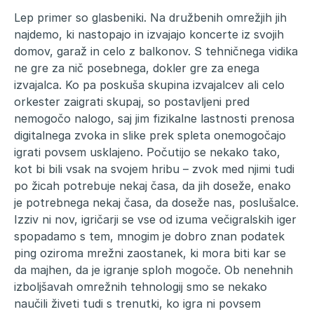
Lep primer so glasbeniki. Na družbenih omrežjih jih
najdemo, ki nastopajo in izvajajo koncerte iz svojih
domov, garaž in celo z balkonov. S tehničnega vidika
ne gre za nič posebnega, dokler gre za enega
izvajalca. Ko pa poskuša skupina izvajalcev ali celo
orkester zaigrati skupaj, so postavljeni pred
nemogočo nalogo, saj jim fizikalne lastnosti prenosa
digitalnega zvoka in slike prek spleta onemogočajo
igrati povsem usklajeno. Počutijo se nekako tako,
kot bi bili vsak na svojem hribu – zvok med njimi tudi
po žicah potrebuje nekaj časa, da jih doseže, enako
je potrebnega nekaj časa, da doseže nas, poslušalce.
Izziv ni nov, igričarji se vse od izuma večigralskih iger
spopadamo s tem, mnogim je dobro znan podatek
ping oziroma mrežni zaostanek, ki mora biti kar se
da majhen, da je igranje sploh mogoče. Ob nenehnih
izboljšavah omrežnih tehnologij smo se nekako
naučili živeti tudi s trenutki, ko igra ni povsem