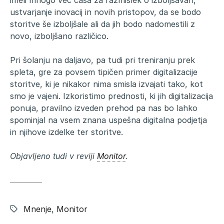
imeli mnogo več časa za razmislek o izboljšavah,
ustvarjanje inovacij in novih pristopov, da se bodo
storitve še izboljšale ali da jih bodo nadomestili z
novo, izboljšano različico.
Pri šolanju na daljavo, pa tudi pri treniranju prek
spleta, gre za povsem tipičen primer digitalizacije
storitve, ki je nikakor nima smisla izvajati tako, kot
smo je vajeni. Izkoristimo prednosti, ki jih digitalizacija
ponuja, pravilno izveden prehod pa nas bo lahko
spominjal na vsem znana uspešna digitalna podjetja
in njihove izdelke ter storitve.
Objavljeno tudi v reviji
Monitor
.
Znački:
Mnenje
,
Monitor