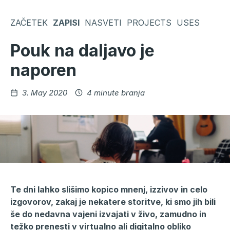
Skoči
na
ZAČETEK
ZAPISI
NASVETI
PROJECTS
USES
vsebino
Pouk na daljavo je
naporen
Objavljeno
3. May 2020
4 minute branja
Te dni lahko slišimo kopico mnenj, izzivov in celo
izgovorov, zakaj je nekatere storitve, ki smo jih bili
še do nedavna vajeni izvajati v živo, zamudno in
težko prenesti v virtualno ali digitalno obliko