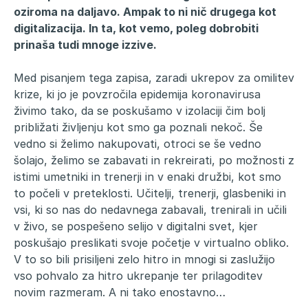
oziroma na daljavo. Ampak to ni nič drugega kot
digitalizacija. In ta, kot vemo, poleg dobrobiti
prinaša tudi mnoge izzive.
Med pisanjem tega zapisa, zaradi ukrepov za omilitev
krize, ki jo je povzročila epidemija koronavirusa
živimo tako, da se poskušamo v izolaciji čim bolj
približati življenju kot smo ga poznali nekoč. Še
vedno si želimo nakupovati, otroci se še vedno
šolajo, želimo se zabavati in rekreirati, po možnosti z
istimi umetniki in trenerji in v enaki družbi, kot smo
to počeli v preteklosti. Učitelji, trenerji, glasbeniki in
vsi, ki so nas do nedavnega zabavali, trenirali in učili
v živo, se pospešeno selijo v digitalni svet, kjer
poskušajo preslikati svoje početje v virtualno obliko.
V to so bili prisiljeni zelo hitro in mnogi si zaslužijo
vso pohvalo za hitro ukrepanje ter prilagoditev
novim razmeram. A ni tako enostavno…